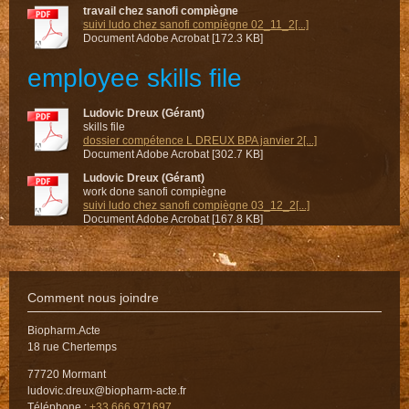
travail chez sanofi compiègne
suivi ludo chez sanofi compiègne 02_11_2[...]
Document Adobe Acrobat [172.3 KB]
employee skills file
Ludovic Dreux (Gérant)
skills file
dossier compétence L DREUX BPA janvier 2[...]
Document Adobe Acrobat [302.7 KB]
Ludovic Dreux (Gérant)
work done sanofi compiègne
suivi ludo chez sanofi compiègne 03_12_2[...]
Document Adobe Acrobat [167.8 KB]
Comment nous joindre
Biopharm.Acte
18
rue Chertemps
77720
Mormant
ludovic.dreux@biopharm-acte.fr
Téléphone :
+33 666 971697